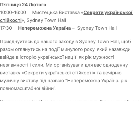
П’ятниця 24 Лютого
10:00-16:00 Мистецька Виставка «
Секрети української
стійкості
», Sydney Town Hall
17:30
Непереможна Україна
– Sydney Town Hall
Приєднуйтесь до нашого заходу в Sydney Town Hall, щоб
разом оглянутись на події минулого року, який назавжди
ввійде в історію української нації як рік мужності,
незламності і сили. Ми організували для вас одноденну
виставку «Секрети української стійкості» та вечірню
музичну виставу під назвою “Непереможна Україна: рік
повномасштабної війни”.
Квитки на вечірній захід можна купити
тут
. Всі кошти зібрані
на заході будуть передані в якості гуманітарної допомоги
військовим в Україні (
Ukraine Crisis Appeal
та
U-Help
).
Інші способи допомоги Україні:
Ви також можете допомогти Україні відправивши кошти в