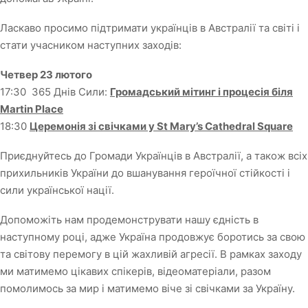
Ласкаво просимо підтримати українців в Австралії та світі і
стати учасником наступних заходів:
Четвер 23 лютого
17:30 365 Днів Сили:
Громадський мітинг і процесія біля
Martin Place
18:30
Церемонія зі свічками у St Mary’s Cathedral Square
Приєднуйтесь до Громади Українців в Австралії, а також всіх
прихильників України до вшанування героїчної стійкості і
сили української нації.
Допоможіть нам продемонструвати нашу єдність в
наступному році, адже Україна продовжує боротись за свою
та світову перемогу в цій жахливій агресії. В рамках заходу
ми матимемо цікавих спікерів, відеоматеріали, разом
помолимось за мир і матимемо віче зі свічками за Україну.