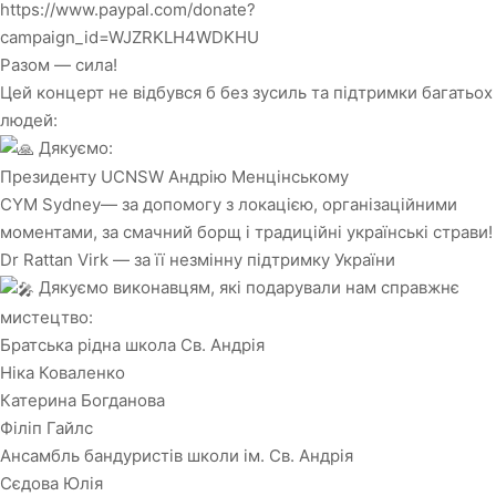
https://www.paypal.com/donate?
campaign_id=WJZRKLH4WDKHU
Разом — сила!
Цей концерт не відбувся б без зусиль та підтримки багатьох
людей:
Дякуємо:
Президенту UCNSW Андрію Менцінському
CYM Sydney
— за допомогу з локацією, організаційними
моментами, за смачний борщ і традиційні українські страви!
Dr Rattan Virk — за її незмінну підтримку України
Дякуємо виконавцям, які подарували нам справжнє
мистецтво:
Братська рідна школа Св. Андрія
Ніка Коваленко
Катерина Богданова
Філіп Гайлс
Ансамбль бандуристів школи ім. Св. Андрія
Сєдова Юлія