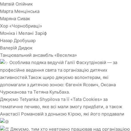
Матвій Олійник
Марта Менцінська
Маряна Сивак
Хор «Чорнобривці»
Моніка і Мелані Заріф
Назар Дробушар
Валерій Дидюк
Танцювальний ансамбль «Веселка»
Особлива подяка ведучій Галії Фасхутдіновій — за
професійне ведення свята та організацію дитячих
активностей.Також щиро дякуємо волонтерам, які
допомагали з дитячою зоною: Євгенія Ясович, Оксана
Чурюканова та Тетяна Кульбаха.
Дякуємо Tetyanka Shypilova та її «Tata Cookies» за
тематичне печиво, яке всі мали змогу придбати, а також
Анастасії Романовій з донькою Кірою, які його продавали
Дякуємо, тим хто невтомно працював над організацією