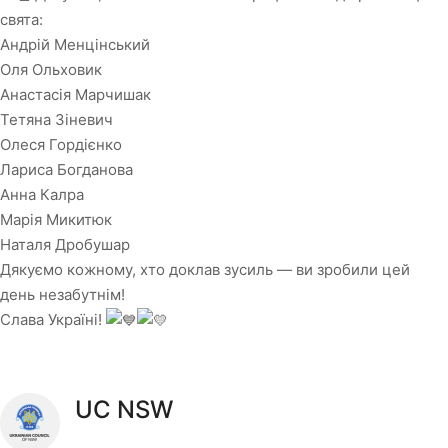
свята:
Андрій Менцінський
Оля Ольховик
Анастасія Марчишак
Тетяна Зіневич
Олеся Гордієнко
Лариса Богданова
Анна Калра
Марія Микитюк
Наталя Дробушар
Дякуємо кожному, хто доклав зусиль — ви зробили цей
день незабутнім!
Слава Україні!
UC NSW