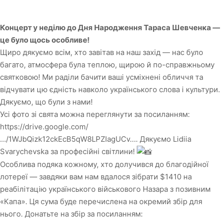
Концерт у неділю до Дня Народження Тараса Шевченка —
це було щось особливе!
Щиро дякуємо всім, хто завітав на наш захід — нас було
багато, атмосфера була теплою, щирою й по-справжньому
святковою! Ми раділи бачити ваші усміхнені обличчя та
відчувати цю єдність навколо українського слова і культури.
Дякуємо, що були з нами!
Усі фото зі свята можна переглянути за посиланням:
https://drive.google.com/
…/1WJbQizk12ckEcB5qW8LPZIagUCv…
. Дякуємо
Lidiia
Svarychevska
за професійні світлини!
Особлива подяка кожному, хто долучився до благодійної
лотереї — завдяки вам нам вдалося зібрати $1410 на
реабілітацію українського військового Назара з позивним
«Капа». Ця сума буде перечислена на окремий збір для
нього. Донатьте на збір за посиланням: